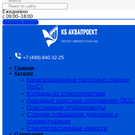
Search
Ежедневно
с 09:00–18:00
Заказать звонок
+7 (499) 840-32-25
Главная
Каталог
Канализационные насосные станции
(КНС)
Колодцы из стеклопластика
Ливневые очистные сооружения (ЛОС
Пластиковые трубопроводы​
Станции повышения давления и
пожаротушения
Стеклопластиковые емкости
О компании