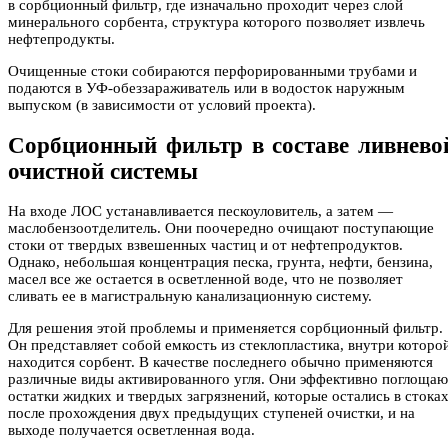
в сорбционный фильтр, где изначально проходит через слой
минерального сорбента, структура которого позволяет извлечь
нефтепродукты.
Очищенные стоки собираются перфорированными трубами и
подаются в УФ-обеззараживатель или в водосток наружным
выпуском (в зависимости от условий проекта).
Сорбционный фильтр в составе ливнево
очистной системы
На входе ЛОС устанавливается пескоуловитель, а затем —
маслобензоотделитель. Они поочередно очищают поступающие
стоки от твердых взвешенных частиц и от нефтепродуктов.
Однако, небольшая концентрация песка, грунта, нефти, бензина,
масел все же остается в осветленной воде, что не позволяет
сливать ее в магистральную канализационную систему.
Для решения этой проблемы и применяется сорбционный фильтр.
Он представляет собой емкость из стеклопластика, внутри которо
находится сорбент. В качестве последнего обычно применяются
различные виды активированного угля. Они эффективно поглощаю
остатки жидких и твердых загрязнений, которые остались в стока
после прохождения двух предыдущих ступеней очистки, и на
выходе получается осветленная вода.