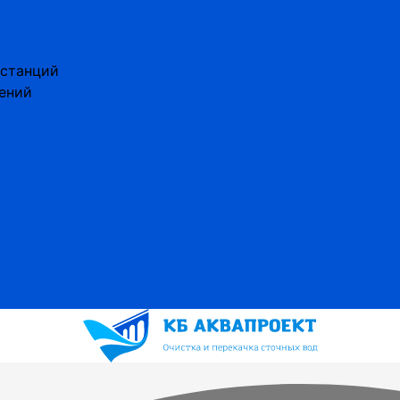
 станций
ений