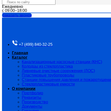
Ежедневно
с 09:00–18:00
Заказать звонок
+7 (499) 840-32-25
Главная
Каталог
Канализационные насосные станции (КНС)
Колодцы из стеклопластика
Ливневые очистные сооружения (ЛОС)
Пластиковые трубопроводы​
Станции повышения давления и пожаротушен
Стеклопластиковые емкости
О компании
Портфолио
Реквизиты
Производство
Документы
Гарантия