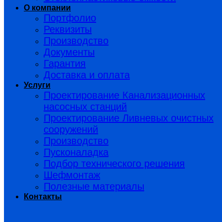
О компании
Портфолио
Реквизиты
Производство
Документы
Гарантия
Доставка и оплата
Услуги
Проектирование Канализационных
насосных станций
Проектирование Ливневых очистных
сооружений
Производство
Пусконаладка
Подбор технического решения
Шефмонтаж
Полезные материалы
Контакты