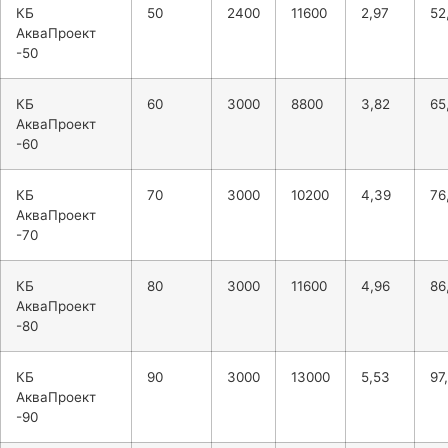
КБ
50
2400
11600
2,97
52
АкваПроект
-50
КБ
60
3000
8800
3,82
65
АкваПроект
-60
КБ
70
3000
10200
4,39
76
АкваПроект
-70
КБ
80
3000
11600
4,96
86
АкваПроект
-80
КБ
90
3000
13000
5,53
97
АкваПроект
-90