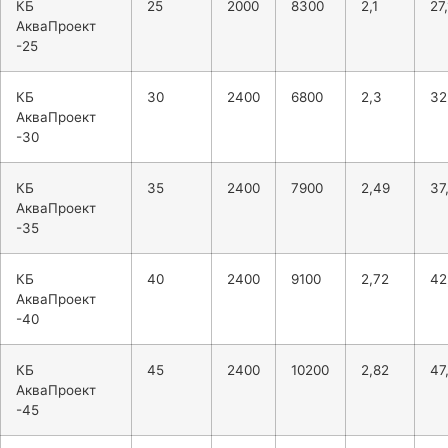
КБ
25
2000
8300
2,1
27,
АкваПроект
-25
КБ
30
2400
6800
2,3
32
АкваПроект
-30
КБ
35
2400
7900
2,49
37
АкваПроект
-35
КБ
40
2400
9100
2,72
42
АкваПроект
-40
КБ
45
2400
10200
2,82
47
АкваПроект
-45