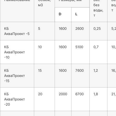
м3
без
во
воды,
т
D
L
т
КБ
5
1600
2600
0,25
5,
АкваПроект -5
КБ
10
1600
5100
0,7
10
АкваПроект
-10
КБ
15
1600
7600
1,2
16
АкваПроект
-15
КБ
20
2000
6700
1,8
21
АкваПроект
-20