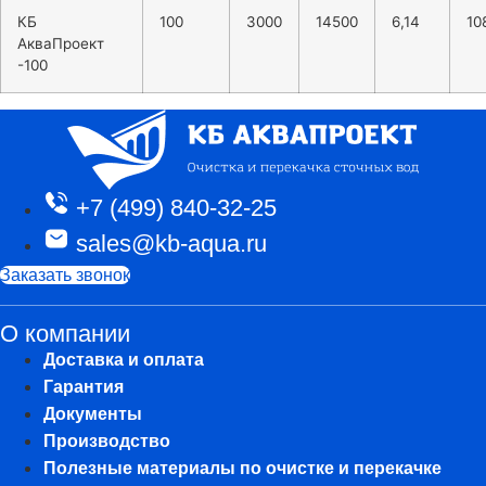
КБ
100
3000
14500
6,14
10
АкваПроект
-100
+7 (499) 840-32-25
sales@kb-aqua.ru
Заказать звонок
О компании
Доставка и оплата
Гарантия
Документы
Производство
Полезные материалы по очистке и перекачке